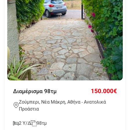
150.000€
Διαμέρισμα 98τμ
Ζούμπερι, Νέα Μάκρη, Αθήνα - Ανατολικά
Προάστια
2 Υ/Δ
98τμ