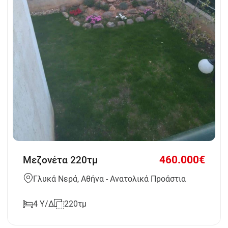
460.000€
Μεζονέτα 220τμ
Γλυκά Νερά, Αθήνα - Ανατολικά Προάστια
4 Υ/Δ
220τμ