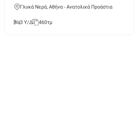
Γλυκά Νερά, Αθήνα - Ανατολικά Προάστια
3 Υ/Δ
460τμ