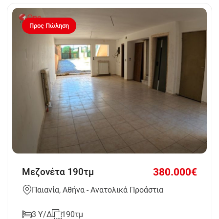
Προς Πώληση
380.000€
Μεζονέτα 190τμ
Παιανία, Αθήνα - Ανατολικά Προάστια
3 Υ/Δ
190τμ