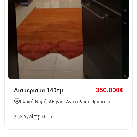
350.000€
Διαμέρισμα 140τμ
Γλυκά Νερά, Αθήνα - Ανατολικά Προάστια
3 Υ/Δ
140τμ