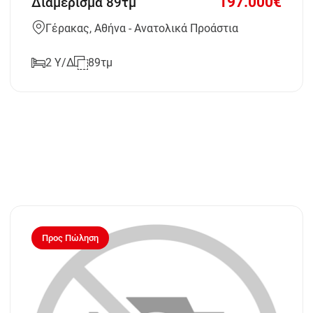
197.000€
Διαμέρισμα 89τμ
Γέρακας, Αθήνα - Ανατολικά Προάστια
2 Υ/Δ
89τμ
Προς Πώληση