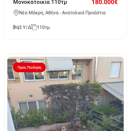
180.000€
Μονοκατοικία 110τμ
Νέα Μάκρη, Αθήνα - Ανατολικά Προάστια
3 Υ/Δ
110τμ
Προς Πώληση