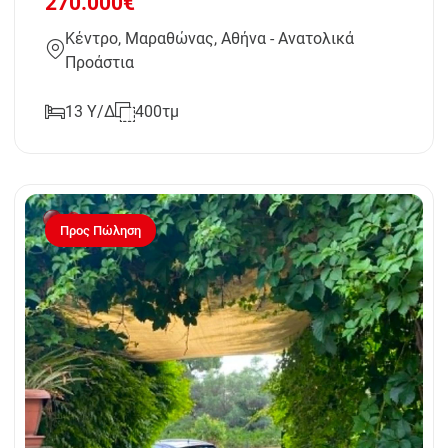
270.000€
Κέντρο, Μαραθώνας, Αθήνα - Ανατολικά
Προάστια
13 Υ/Δ
400τμ
Προς Πώληση