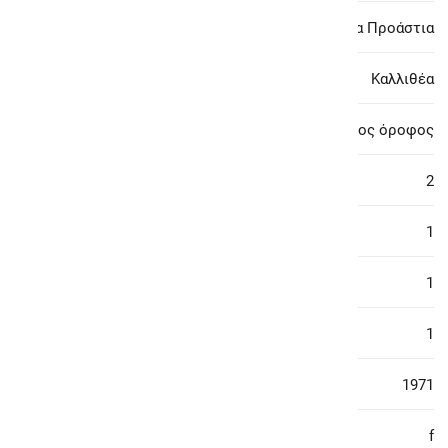
Περιοχή:
Αθήνα - Νότια Προάστια
Υποπεριοχή:
Καλλιθέα
Όροφος:
1ος όροφος
Υπνοδωμάτια:
2
Κουζίνες:
1
Σαλόνια:
1
Μπάνια:
1
Έτος Κατασκευής:
1971
Ενεργειακή κλάση:
f