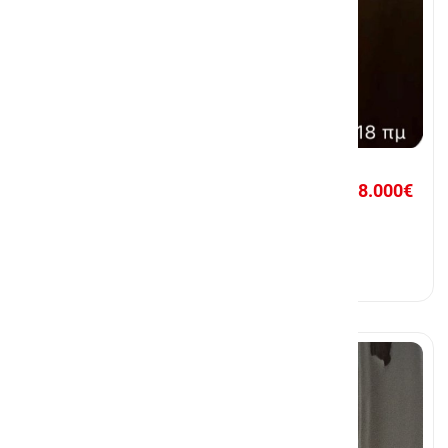
118.000€
Διαμέρισμα 48τμ
Καλλιθέα, Αθήνα - Νότια Προάστια
1 Υ/Δ
48τμ
Προς Πώληση