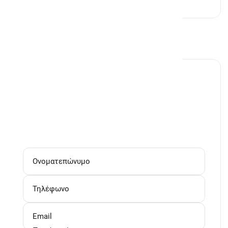
1 Υ/Δ
35τμ
Ζητήστε πληροφορίες
Real Estate One
info@realestateone.gr
(+30) 210 5024024