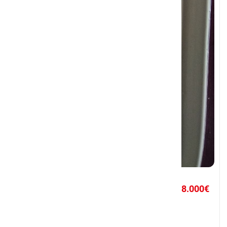
118.000€
Διαμέρισμα 35τμ
Καλλιθέα, Αθήνα - Νότια Προάστια