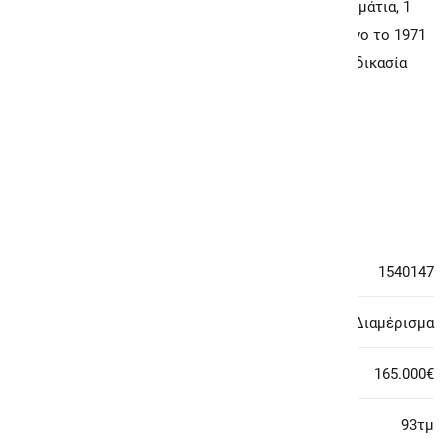
93τ.μ. στον 1ο όροφο. Αποτελείται από 2 υπνοδωμάτια, 1
κουζίνα, 1 σαλόνι και μπάνιο. Είναι κατασκευασμένο το 1971
και διαθέτει ενεργειακή κλάση Ζ.. Aκίνητο με διαδικασία
κελιστών προσφορών
Κωδικός Ακινήτου: #1540147
Χαρακτηριστικά Ακινήτου
Κωδικός ακινήτου:
1540147
Κατηγορία:
Διαμέρισμα
Τιμή:
165.000€
Εμβαδόν:
93τμ