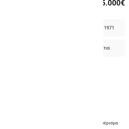
165.000€
Καλλιθέα, Αθήνα - Νότια Προάστια
1ος όροφος
Χτίστηκε το 1971
Εμβαδόν 93τμ
2 Υπνοδωμάτια
1 Μπάνιο
Ακούστε την περιγραφή
Περιγραφή
Αθήνα - Νότια Προάστια, Καλλιθέα: Πωλείται Διαμέρισμα