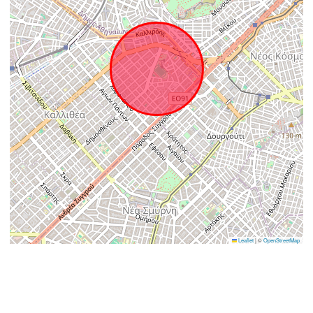
Leaflet
|
©
OpenStreetMap
Παρόμοια Ακίνητα