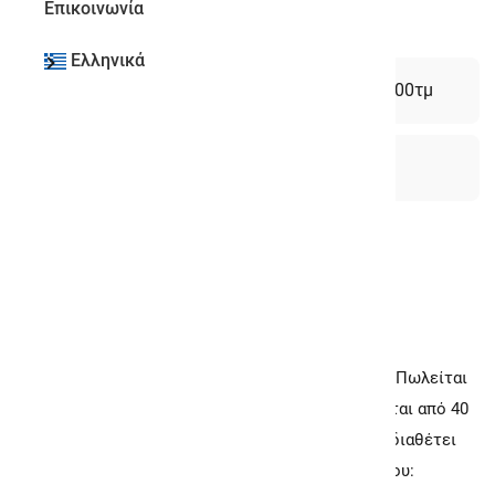
Επικοινωνία
Ελληνικά
Χτίστηκε το 1979
Εμβαδόν 1.100τμ
40 Υπνοδωμάτια
0 Μπάνια
Ακούστε την περιγραφή
Περιγραφή
Αθήνα - Ανατολικά Προάστια, Αρτέμιδα (Λούτσα): Πωλείται
Κτίριο 1100τ.μ. σε ισόγειο με ασανσέρ. Αποτελείται από 40
υπνοδωμάτια. Είναι κατασκευασμένο το 1979 και διαθέτει
ωραία θέα, ενεργειακή κλάση Η.. Κωδικός Ακινήτου: