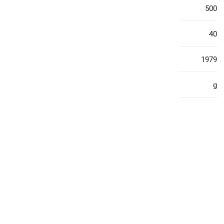
Εμβαδό οικοπέδου:
500
Υπνοδωμάτια:
40
Έτος Κατασκευής:
1979
Ενεργειακή κλάση:
g
Επιπλέον Πληροφορίες
Διπλά τζάμια
Ασανσέρ