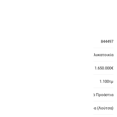
#844497
Χαρακτηριστικά Ακινήτου
Κωδικός ακινήτου:
844497
Κατηγορία:
Πολυκατοικία
Τιμή:
1.650.000€
Εμβαδόν:
1.100τμ
Περιοχή:
Αθήνα - Ανατολικά Προάστια
Υποπεριοχή:
Αρτέμιδα (Λούτσα)