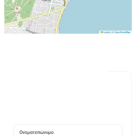
Leaflet
|
©
OpenStreetMap
Ζητήστε πληροφορίες
Real Estate One
info@realestateone.gr
(+30) 210 5024024