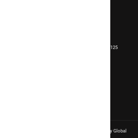
Όροι χρήσης
Πολιτική προστασίας προσωπικών δεδομένων
Βόρεια Προάστια
(+30) 214 4091900
Λεωφόρος Κηφισίας 58 & Δελφών 1, Μαρούσι 15125
info@realestateone.gr
Δυτικά Προάστια
(+30) 210 5024024
Π. Τσαλδάρη 99 & Θηβών, Περιστέρι 12134
info@realestateone.gr
Copyright © 2026 Real Estate One | Developed by
Global