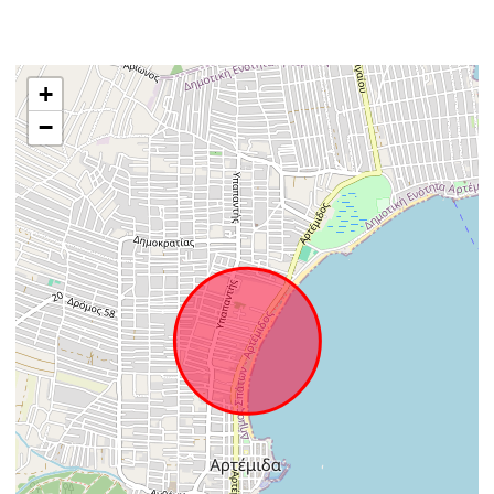
Τοποθεσία
+
−